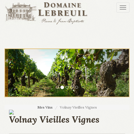
Aller au contenu principal
Togg
navi
Mes Vins
Volnay Vieilles Vignes
Volnay Vieilles Vignes