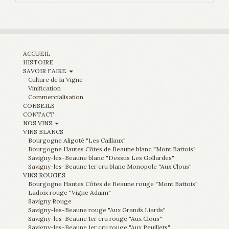
ACCUEIL
HISTOIRE
SAVOIR FAIRE
Culture de la Vigne
Vinification
Commercialisation
CONSEILS
CONTACT
NOS VINS
VINS BLANCS
Bourgogne Aligoté "Les Caillaux"
Bourgogne Hautes Côtes de Beaune blanc "Mont Battois"
Savigny-les-Beaune blanc "Dessus Les Gollardes"
Savigny-les-Beaune 1er cru blanc Monopole "Aux Clous"
VINS ROUGES
Bourgogne Hautes Côtes de Beaune rouge "Mont Battois"
Ladoix rouge "Vigne Adaim"
Savigny Rouge
Savigny-les-Beaune rouge "Aux Grands Liards"
Savigny-les-Beaune 1er cru rouge "Aux Clous"
Savigny-les-Beaune 1er cru rouge "Aux Peuillets"