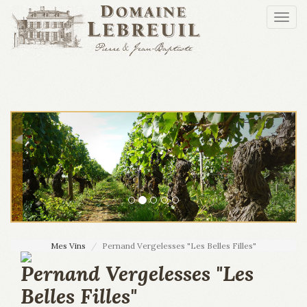
Aller au contenu principal
Togg
navi
Mes Vins
Pernand Vergelesses "Les Belles Filles"
Pernand Vergelesses "Les
Belles Filles"