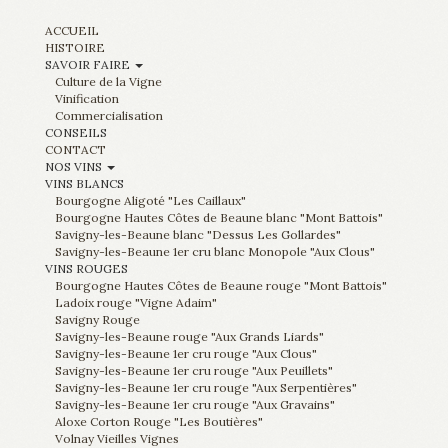
ACCUEIL
HISTOIRE
SAVOIR FAIRE
Culture de la Vigne
Vinification
Commercialisation
CONSEILS
CONTACT
NOS VINS
VINS BLANCS
Bourgogne Aligoté "Les Caillaux"
Bourgogne Hautes Côtes de Beaune blanc "Mont Battois"
Savigny-les-Beaune blanc "Dessus Les Gollardes"
Savigny-les-Beaune 1er cru blanc Monopole "Aux Clous"
VINS ROUGES
Bourgogne Hautes Côtes de Beaune rouge "Mont Battois"
Ladoix rouge "Vigne Adaim"
Savigny Rouge
Savigny-les-Beaune rouge "Aux Grands Liards"
Savigny-les-Beaune 1er cru rouge "Aux Clous"
Savigny-les-Beaune 1er cru rouge "Aux Peuillets"
Savigny-les-Beaune 1er cru rouge "Aux Serpentières"
Savigny-les-Beaune 1er cru rouge "Aux Gravains"
Aloxe Corton Rouge "Les Boutières"
Volnay Vieilles Vignes