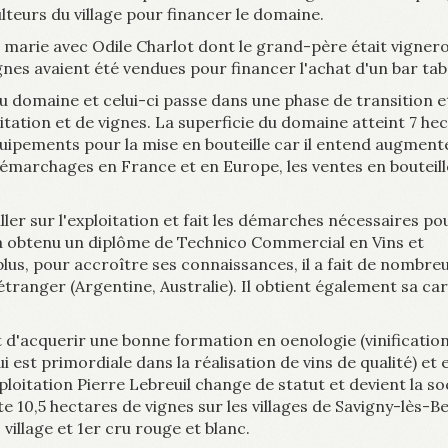
culteurs du village pour financer le domaine.
se marie avec Odile Charlot dont le grand-père était vigner
nes avaient été vendues pour financer l'achat d'un bar tab
u domaine et celui-ci passe dans une phase de transition e
tation et de vignes. La superficie du domaine atteint 7 hec
quipements pour la mise en bouteille car il entend augmente
émarchages en France et en Europe, les ventes en bouteill
ller sur l'exploitation et fait les démarches nécessaires po
il a obtenu un diplôme de Technico Commercial en Vins et
plus, pour accroître ses connaissances, il a fait de nombre
étranger (Argentine, Australie). Il obtient également sa ca
 d'acquerir une bonne formation en oenologie (vinification
i est primordiale dans la réalisation de vins de qualité) et 
oitation Pierre Lebreuil change de statut et devient la so
ite 10,5 hectares de vignes sur les villages de Savigny-lès-
village et 1er cru rouge et blanc.