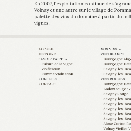
En 2007, l'exploitation continue de s'agran
Volnay et une autre sur le village de Pommar
palette des vins du domaine à partir du mi
vignes.
ACCUEIL
NOS VINS
HISTOIRE
VINS BLANCS
SAVOIR FAIRE
Bourgogne Aligo
Culture de la Vigne
Bourgogne Haute
Vinification
Savigny-les-Bea
Commercialisation
Savigny-les-Bea
CONSEILS
VINS ROUGES
CONTACT
Bourgogne Haute
Ladoix rouge "V
Savigny Rouge
Savigny-les-Bea
Savigny-les-Bea
Savigny-les-Beau
Savigny-les-Bea
Savigny-les-Bea
Aloxe Corton Ro
Volnay Vieilles 