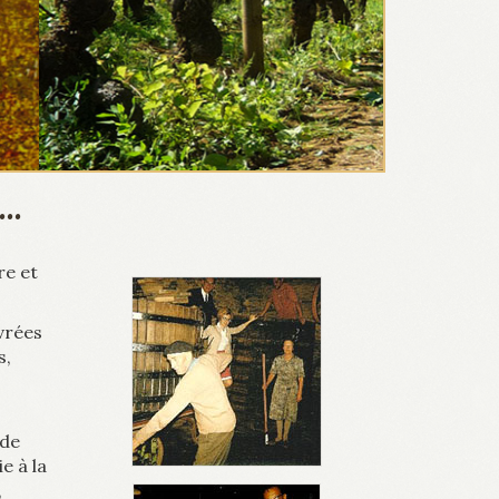
..
re et
vrées
s,
 de
e à la
,