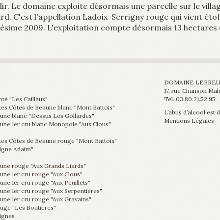
dir. Le domaine exploite désormais une parcelle sur le villa
d. C'est l'appellation Ladoix-Serrigny rouge qui vient étof
llésime 2009. L'exploitation compte désormais 13 hectares
DOMAINE LEBREU
17, rue Chanson M
té "Les Caillaux"
Tel. 03.80.21.52.95
s Côtes de Beaune blanc "Mont Battois"
L’abus d’alcool est
une blanc "Dessus Les Gollardes"
Mentions Légales -
une 1er cru blanc Monopole "Aux Clous"
s Côtes de Beaune rouge "Mont Battois"
igne Adaim"
une rouge "Aux Grands Liards"
une 1er cru rouge "Aux Clous"
ne 1er cru rouge "Aux Peuillets"
une 1er cru rouge "Aux Serpentières"
une 1er cru rouge "Aux Gravains"
uge "Les Boutières"
Vignes