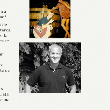
on à
ac !
t de
tares.
r la
es se
ur
ux
rte de
,
en
ciété
Beaune