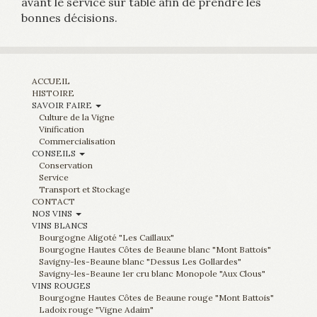
avant le service sur table afin de prendre les
bonnes décisions.
ACCUEIL
HISTOIRE
SAVOIR FAIRE
Culture de la Vigne
Vinification
Commercialisation
CONSEILS
Conservation
Service
Transport et Stockage
CONTACT
NOS VINS
VINS BLANCS
Bourgogne Aligoté "Les Caillaux"
Bourgogne Hautes Côtes de Beaune blanc "Mont Battois"
Savigny-les-Beaune blanc "Dessus Les Gollardes"
Savigny-les-Beaune 1er cru blanc Monopole "Aux Clous"
VINS ROUGES
Bourgogne Hautes Côtes de Beaune rouge "Mont Battois"
Ladoix rouge "Vigne Adaim"