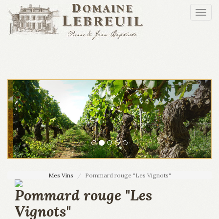
Aller au contenu principal
Togg
navi
Mes Vins
Pommard rouge "Les Vignots"
Pommard rouge "Les
Vignots"