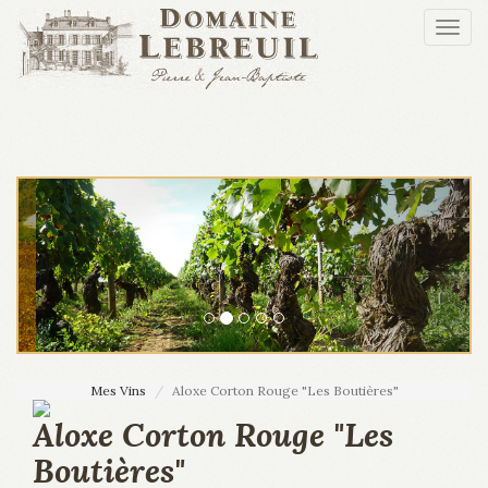
Aller au contenu principal
Togg
navi
Mes Vins
Aloxe Corton Rouge "Les Boutières"
Aloxe Corton Rouge "Les
Boutières"