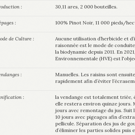
oduction :
30,11 ares, 2 000 bouteilles.
épages :
100% Pinot Noir, 11 000 pieds/hect
ode de Culture :
Aucune utilisation d’herbicide et d
raisonnée est le mode de conduite 
la biodynamie depuis 2011. En 2021,
Environnementale (HVE) est l'objec
endanges :
Manuelles. Les raisins sont ensuit
rapidement afin d’éviter l’écraseme
nification :
la vendange est totalement triée,
elle restera environ quinze jours.
jours avec remontage du jus. Suit 
10 jours avec pigeages afin d’extr
pellicule. Séparation des jus de g
d’éliminer les parties solides puis