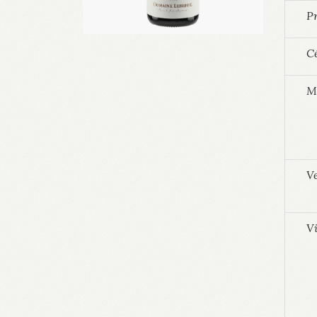
Pr
C
M
V
Vi