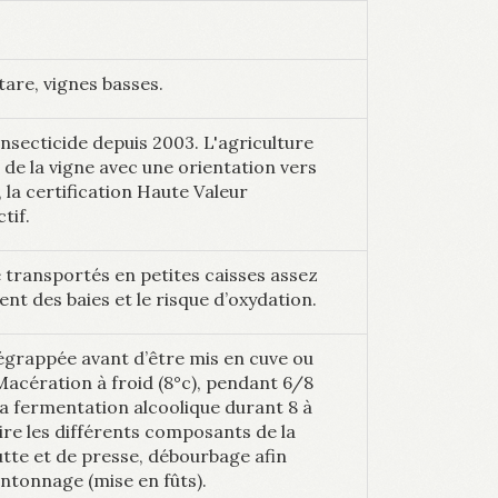
are, vignes basses.
’insecticide depuis 2003. L'agriculture
de la vigne avec une orientation vers
 la certification Haute Valeur
tif.
e transportés en petites caisses assez
nt des baies et le risque d’oxydation.
 égrappée avant d’être mis en cuve ou
 Macération à froid (8°c), pendant 6/8
la fermentation alcoolique durant 8 à
aire les différents composants de la
outte et de presse, débourbage afin
 entonnage (mise en fûts).