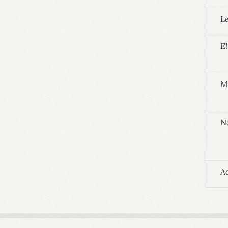
Le
El
Mi
No
A