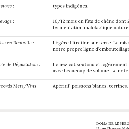
vures :
types indigènes.
evage :
10/12 mois en fûts de chêne dont 2
fermentation malolactique naturel
se en Bouteille :
Légère filtration sur terre. La mis
notre propre ligne d’embouteillage
te de Dégustation :
Le nez est soutenu et légèrement 
avec beaucoup de volume. La note 
ccords Mets/Vins :
Apéritif, poissons blancs, terrines.
DOMAINE LEBREU
17, rue Chanson M