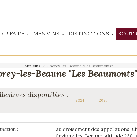
OIR FAIRE
MES VINS
DISTINCTIONS
BOUTI
Mes Vins
Chorey-les-Beaune "Les Beaumonts"
rey-les-Beaune "Les Beaumonts
llésimes disponibles :
2024
2023
tuation :
au croisement des appellations, C
Savigny-les-Beaune. Altitude 230 m