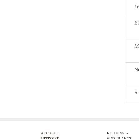
Le
El
Mi
No
A
ACCUEIL
NOS VINS
HISTOIRE
VINS BLANCS