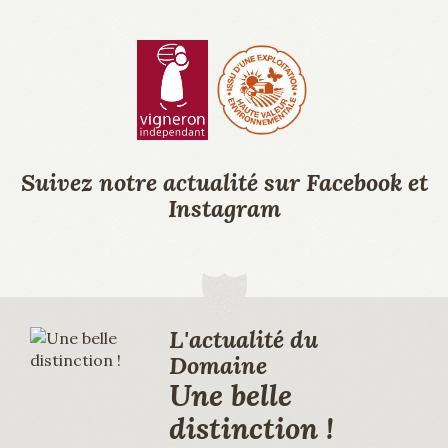
L'actualité du
Domaine
Une belle
distinction !
Ravi de cette belle mise en avant
de mon domaine dans la revue
Bourgogne Aujourd'hui de
février 2019. L'ensemble de mes
vins présentés sur le millésime
2017 ont été très largement
apprécié par le jury. Il est vrai
que 2017 est un millésime
splendide aux tanins soyeux et
veloutés. La bouche est longue
et riche et présente un grand