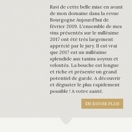
potentiel de garde. A découvrir
et déguster le plus rapidement
possible ! A votre santé.
EN SAVOIR PLUS
ACCUEIL
HISTOIRE
SAVOIR FAIRE
Culture de la Vigne
Vinification
Commercialisation
CONSEILS
CONTACT
NOS VINS
VINS BLANCS
Bourgogne Aligoté "Les Caillaux"