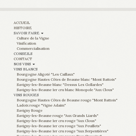
Bourgogne Hautes Côtes de Beaune blanc "Mont Battois"
Savigny-les-Beaune blanc "Dessus Les Gollardes"
Savigny-les-Beaune 1er cru blanc Monopole "Aux Clous"
VINS ROUGES
Bourgogne Hautes Côtes de Beaune rouge "Mont Battois"
Ladoix rouge "Vigne Adaim"
Savigny Rouge
Savigny-les-Beaune rouge "Aux Grands Liards"
Savigny-les-Beaune 1er cru rouge "Aux Clous"
Savigny-les-Beaune 1er cru rouge "Aux Peuillets"
Savigny-les-Beaune 1er cru rouge "Aux Serpentières"
Savigny-les-Beaune 1er cru rouge "Aux Gravains"
Aloxe Corton Rouge "Les Boutières"
Volnay Vieilles Vignes
Pommard rouge "Les Vignots"
DOMAINE LEBREUIL
- Pierre et Jean-Baptiste
17, rue Chanson Maldant 21200 SAVIGNY-LES-BEAUNE
Tel. 03.80.21.52.95
L’abus d’alcool est dangereux pour la santé. A consommer avec
modération
Mentions Légales -
Création site : www.paginup.fr